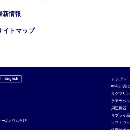
最新情報
サイトマップ
English
トップペー
中和が選ば
タグプリン
ケアラベル
周辺機器
サプライ品
フィーネカワムラ1F
ソフトウェ
保守サポー