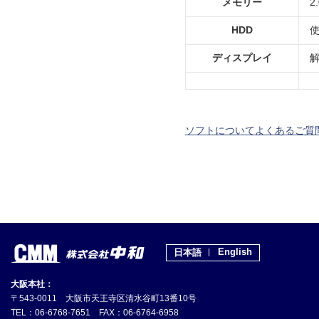
メモリー
2
HDD
使
ディスプレイ
解
ソフトについてよくあるご質
English
日本語
大阪本社：
〒543-0011 大阪市天王寺区清水谷町13番10号
TEL：06-6768-7651 FAX：06-6764-6958