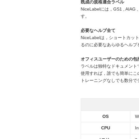
既成の規格適合ラベル
NiceLabelには，GS1 , 
す。
必要なヘルプ全て
NiceLabelは，ショー
るのに必要なあらゆるヘルプ
オフィスユーザーのための包
ラベルは独特なドキュメントで
使用すれば，誰でも簡単にこ
トレーニングなしでも数分で
OS
W
CPU
I