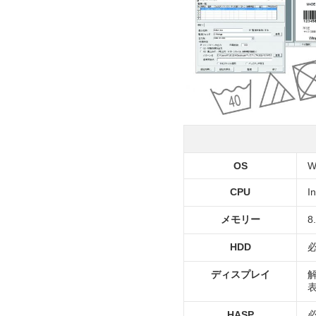
OS
W
CPU
I
メモリー
8
HDD
必
ディスプレイ
解
表
HASP